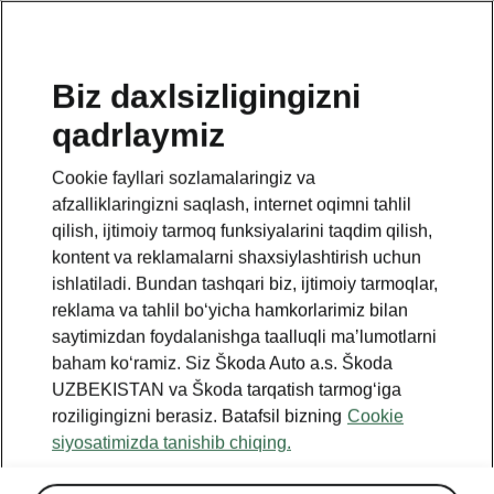
UZ
Biz daxlsizligingizni
qadrlaymiz
BACK TO MODELS
Cookie fayllari sozlamalaringiz va
afzalliklaringizni saqlash, internet oqimni tahlil
Octavia Tour II - Manuals
qilish, ijtimoiy tarmoq funksiyalarini taqdim qilish,
kontent va reklamalarni shaxsiylashtirish uchun
ishlatiladi. Bundan tashqari biz, ijtimoiy tarmoqlar,
Search parameters
reklama va tahlil boʻyicha hamkorlarimiz bilan
saytimizdan foydalanishga taalluqli maʼlumotlarni
Production period
baham koʻramiz. Siz Škoda Auto a.s. Škoda
2011/5
UZBEKISTAN va Škoda tarqatish tarmogʻiga
roziligingizni berasiz. Batafsil bizning
Cookie
siyosatimizda tanishib chiqing.
Language