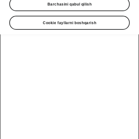
Barchasini qabul qilish
Cookie fayllarni boshqarish
Show
Contact form
See also
TEST DRIVE