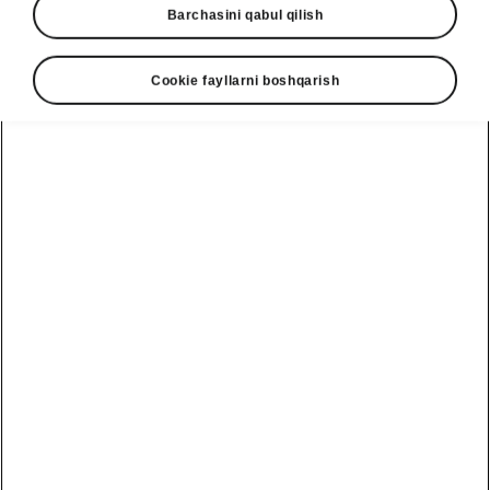
Barchasini qabul qilish
Cookie fayllarni boshqarish
Show
Contact form
See also
TEST DRIVE