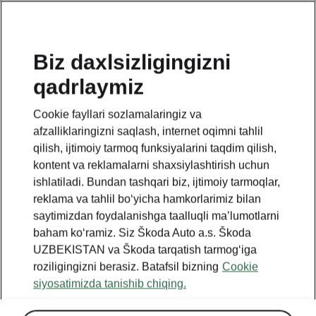
UZ
Biz daxlsizligingizni
qadrlaymiz
BACK TO MODELS
Cookie fayllari sozlamalaringiz va
afzalliklaringizni saqlash, internet oqimni tahlil
Fabia - Manuals
qilish, ijtimoiy tarmoq funksiyalarini taqdim qilish,
kontent va reklamalarni shaxsiylashtirish uchun
ishlatiladi. Bundan tashqari biz, ijtimoiy tarmoqlar,
Search parameters
reklama va tahlil boʻyicha hamkorlarimiz bilan
saytimizdan foydalanishga taalluqli maʼlumotlarni
Production period
baham koʻramiz. Siz Škoda Auto a.s. Škoda
2026/3
UZBEKISTAN va Škoda tarqatish tarmogʻiga
roziligingizni berasiz. Batafsil bizning
Cookie
siyosatimizda tanishib chiqing.
Market
Other