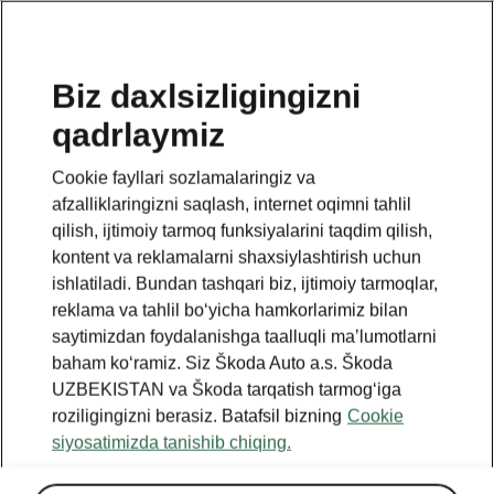
UZ
Biz daxlsizligingizni
qadrlaymiz
BACK TO MODELS
Cookie fayllari sozlamalaringiz va
afzalliklaringizni saqlash, internet oqimni tahlil
Epiq - Manuals
qilish, ijtimoiy tarmoq funksiyalarini taqdim qilish,
kontent va reklamalarni shaxsiylashtirish uchun
ishlatiladi. Bundan tashqari biz, ijtimoiy tarmoqlar,
Search parameters
reklama va tahlil boʻyicha hamkorlarimiz bilan
saytimizdan foydalanishga taalluqli maʼlumotlarni
To display the correct version of owner's
baham koʻramiz. Siz Škoda Auto a.s. Škoda
manual for your vehicle, we recommend
UZBEKISTAN va Škoda tarqatish tarmogʻiga
to use search function via the VIN code.
roziligingizni berasiz. Batafsil bizning
Cookie
siyosatimizda tanishib chiqing.
Production period
2026/6