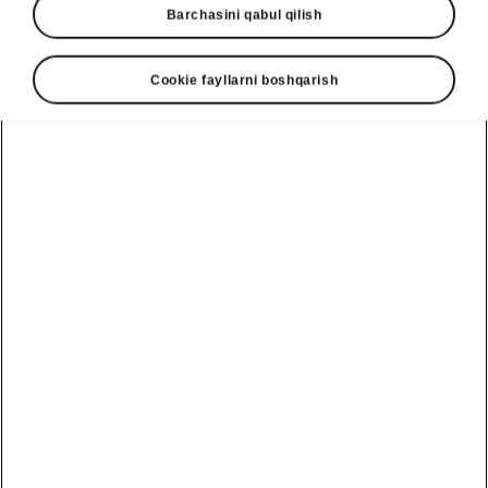
Barchasini qabul qilish
Market
Other
Cookie fayllarni boshqarish
Language
Show
Contact form